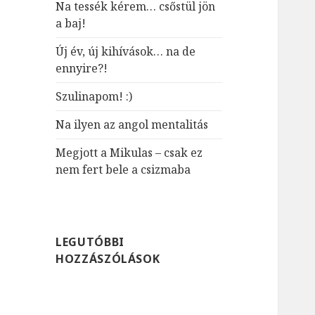
Na tessék kérem… csőstül jön
:
a baj!
Új év, új kihívások… na de
ennyire?!
Szulinapom! :)
Na ilyen az angol mentalitás
Megjott a Mikulas – csak ez
nem fert bele a csizmaba
LEGUTÓBBI
HOZZÁSZÓLÁSOK