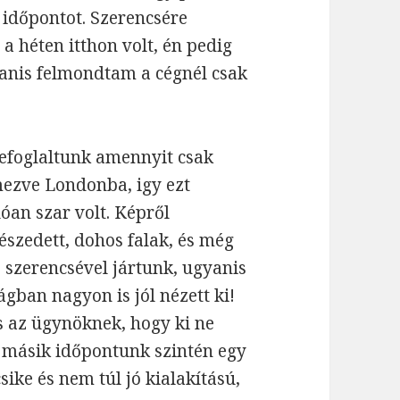
 időpontot. Szerencsére
a héten itthon volt, én pedig
yanis felmondtam a cégnél csak
lefoglaltunk amennyit csak
mezve Londonba, igy ezt
lóan szar volt. Képről
észedett, dohos falak, és még
 szerencsével jártunk, ugyanis
gban nagyon is jól nézett ki!
 az ügynöknek, hogy ki ne
A másik időpontunk szintén egy
csike és nem túl jó kialakítású,