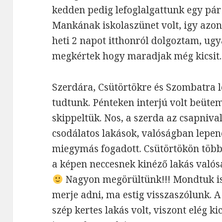
kedden pedig lefoglalgattunk egy pár
Mankának iskolaszünet volt, igy azon 
heti 2 napot itthonról dolgoztam, ug
megkértek hogy maradjak még kicsit.
Szerdára, Csütörtökre és Szombatra 
tudtunk. Pénteken interjú volt beüte
skippeltük. Nos, a szerda az csapniva
csodálatos lakások, valóságban lepen
miegymás fogadott. Csütörtökön több
a képen neccesnek kinéző lakás valósá
Nagyon megörültünk!!! Mondtuk is
merje adni, ma estig visszaszólunk. 
szép kertes lakás volt, viszont elég ki