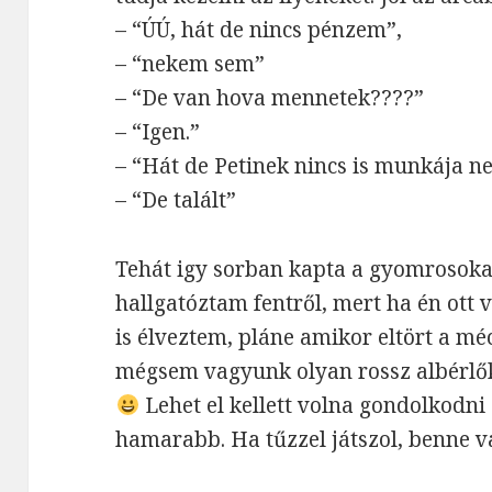
– “ÚÚ, hát de nincs pénzem”,
– “nekem sem”
– “De van hova mennetek????”
– “Igen.”
– “Hát de Petinek nincs is munkája 
– “De talált”
Tehát igy sorban kapta a gyomrosok
hallgatóztam fentről, mert ha én ott 
is élveztem, pláne amikor eltört a mé
mégsem vagyunk olyan rossz albérlők
Lehet el kellett volna gondolkodni 
hamarabb. Ha tűzzel játszol, benne