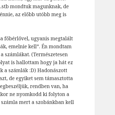
 ..stb mondtuk magunknak, de
ténnie, az előbb utóbb meg is
 főbérlővel, ugyanis megtalált
lák, emelnie kell”. Én mondtam
 a számlákat. (Természetesen
at is hallottam hogy ja hát ez
ek a számlák :D) Hadonászott
zt, de egyiket sem támasztotta
megbeszéljük, rendben van, ha
kkor ne nyomkodd ki folyton a
 a számla mert a szobánkban kell