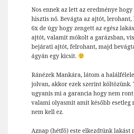
Nos ennek az lett az eredménye hogy
hisztis nő. Bevágta az ajtót, lerohant,
6x de úgy hogy zengett az egész laká
ajtót, valamit mókolt a garázsban, vi
bejárati ajtót, felrohant, majd bevágta
ágyán egy kicsit.
Ránézek Mankára, látom a halálfélel
jolvan, akkor ezek szerint költözünk. 
ugyanis mi a garancia hogy nem ront 
valami olyasmit amit később esetle
nem kell ez.
Aznap (hétfő) este elkezdtünk lakást n