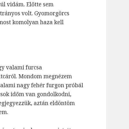
úl vidám. Előtte sem
botrányos volt. Gyomorgörcs
 most komolyan haza kell
!
y valami furcsa
 útcáról. Mondom megnézem
valami nagy fehér furgon próbál
ok időm van gondolkodni,
egjegyezzük, aztán eldöntöm
em.