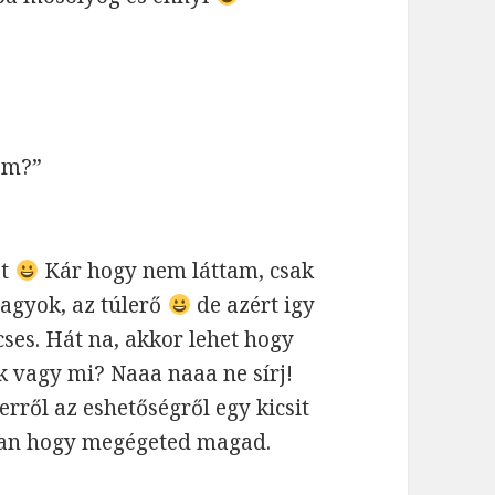
nem?”
at
Kár hogy nem láttam, csak
vagyok, az túlerő
de azért igy
cses. Hát na, akkor lehet hogy
 vagy mi? Naaa naaa ne sírj!
erről az eshetőségről egy kicsit
 van hogy megégeted magad.