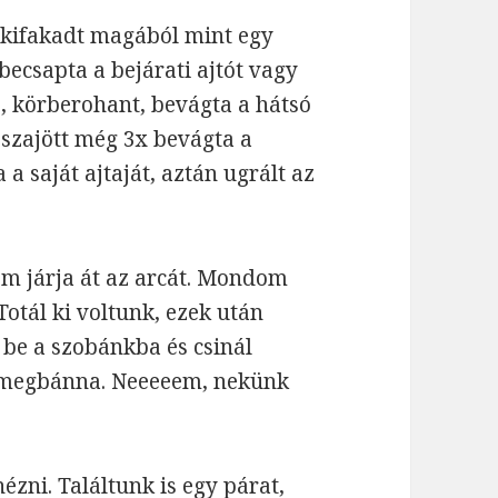
 kifakadt magából mint egy
 becsapta a bejárati ajtót vagy
s, körberohant, bevágta a hátsó
sszajött még 3x bevágta a
 a saját ajtaját, aztán ugrált az
em járja át az arcát. Mondom
Totál ki voltunk, ezek után
be a szobánkba és csinál
g megbánna. Neeeeem, nekünk
ézni. Találtunk is egy párat,