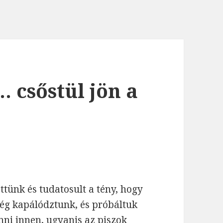
 csőstül jön a
ttünk és tudatosult a tény, hogy
ég kapálództunk, és próbáltuk
nni innen, ugyanis az piszok