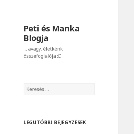
Peti és Manka
Blogja
… avagy, életkénk
összefoglalója :D
K
e
r
e
s
LEGUTÓBBI BEJEGYZÉSEK
é
s