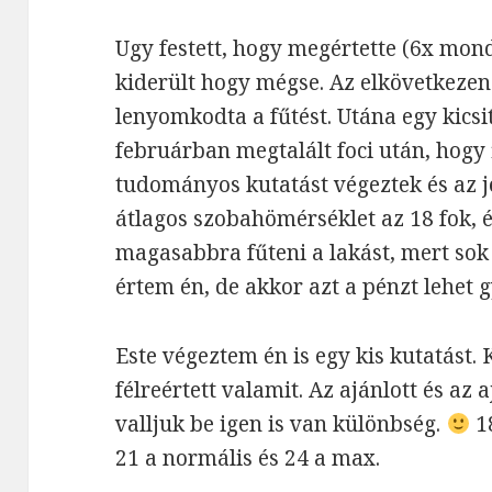
Ugy festett, hogy megértette (6x mon
kiderült hogy mégse. Az elkövetkez
lenyomkodta a fűtést. Utána egy kics
februárban megtalált foci után, hogy 
tudományos kutatást végeztek és az j
átlagos szobahömérséklet az 18 fok, 
magasabbra fűteni a lakást, mert so
értem én, de akkor azt a pénzt lehet 
Este végeztem én is egy kis kutatást. 
félreértett valamit. Az ajánlott és a
valljuk be igen is van különbség.
18
21 a normális és 24 a max.