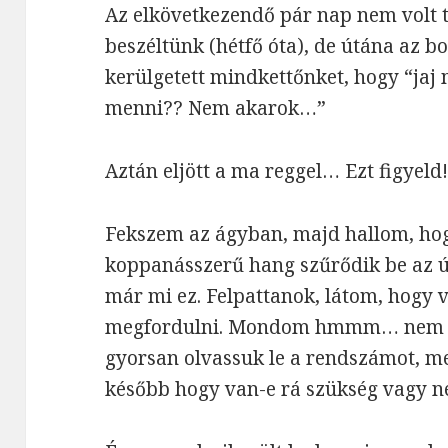
Az elkövetkezendő pár nap nem volt t
beszéltünk (hétfő óta), de útána az 
kerülgetett mindkettőnket, hogy “jaj
menni?? Nem akarok…”
Aztán eljött a ma reggel… Ezt figyeld
Fekszem az ágyban, majd hallom, hog
koppanásszerű hang szűrődik be az
már mi ez. Felpattanok, látom, hogy 
megfordulni. Mondom hmmm… nem s
gyorsan olvassuk le a rendszámot, m
később hogy van-e rá szükség vagy n