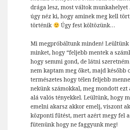
drága lesz, most váltok munkahelyet
úgy néz ki, hogy aminek meg kell tör
történik
Úgy fest költözünk…
Mi megpróbáltunk minden! Leültünk a
minket, hogy “feljebb mentek a szám
hogy semmi gond, de látni szeretném
nem kaptam meg őket, majd később oly
természetes hogy télen feljebb menn
nekünk számokkal, meg mondott ezt a
alá valós tényekkel. Leültünk, hogy 
emelni akarsz akkor emelj, viszont a
központi fűtést, mert azért megy fel
fütenünk hogy ne faggyunk meg!