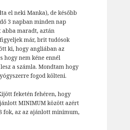
dta el neki Manka), de később
endő 3 napban minden nap
it abba maradt, aztán
figyeljek már, brit tudósok
ött ki, hogy angliában az
és hogy nem kéne ennél
k lesz a számla. Mondtam hogy
gyógyszerre fogod költeni.
Kijött feketén fehéren, hogy
z ajánlott MINIMUM között azért
 fok, az az ajánlott minimum,