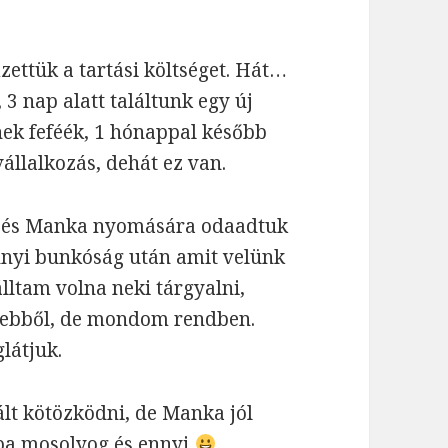
izettük a tartási költséget. Hát…
3 nap alatt találtunk egy új
nnek feféék, 1 hónappal később
állalkozás, dehát ez van.
, és Manka nyomására odaadtuk
nnyi bunkóság után amit velünk
álltam volna neki tárgyalni,
l ebből, de mondom rendben.
látjuk.
ált kötözködni, de Manka jól
cába mosolyog és ennyi