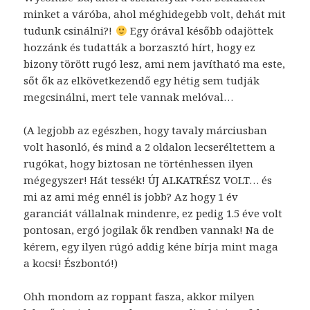
minket a váróba, ahol méghidegebb volt, dehát mit
tudunk csinálni?!
Egy órával később odajöttek
hozzánk és tudatták a borzasztó hírt, hogy ez
bizony törött rugó lesz, ami nem javítható ma este,
sőt ők az elkövetkezendő egy hétig sem tudják
megcsinálni, mert tele vannak melóval…
(A legjobb az egészben, hogy tavaly márciusban
volt hasonló, és mind a 2 oldalon lecseréltettem a
rugókat, hogy biztosan ne történhessen ilyen
mégegyszer! Hát tessék! ÚJ ALKATRÉSZ VOLT… és
mi az ami még ennél is jobb? Az hogy 1 év
garanciát vállalnak mindenre, ez pedig 1.5 éve volt
pontosan, ergó jogilak ők rendben vannak! Na de
kérem, egy ilyen rúgó addig kéne bírja mint maga
a kocsi! Észbontó!)
Ohh mondom az roppant fasza, akkor milyen