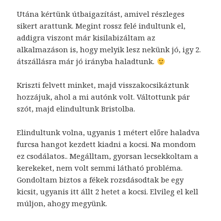
Utána kértünk útbaigazítást, amivel részleges
sikert arattunk. Megint rossz felé indultunk el,
addigra viszont már kisilabizáltam az
alkalmazáson is, hogy melyik lesz nekünk jó, igy 2.
átszállásra már jó irányba haladtunk.
Kriszti felvett minket, majd visszakocsikáztunk
hozzájuk, ahol a mi autónk volt. Váltottunk pár
szót, majd elindultunk Bristolba.
Elindultunk volna, ugyanis 1 métert előre haladva
furcsa hangot kezdett kiadni a kocsi. Na mondom
ez csodálatos.. Megálltam, gyorsan lecsekkoltam a
kerekeket, nem volt semmi látható probléma.
Gondoltam biztos a fékek rozsdásodtak be egy
kicsit, ugyanis itt állt 2 hetet a kocsi. Elvileg el kell
múljon, ahogy megyünk.