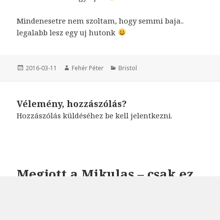
Mindenesetre nem szoltam, hogy semmi baja..
legalabb lesz egy uj hutonk
Közzétéve
2016-03-11
Szerző
Fehér Péter
Kategória
Bristol
Vélemény, hozzászólás?
Hozzászólás küldéséhez
be kell jelentkezni
.
Megjott a Mikulas – csak ez
nem fert bele a csizmaba