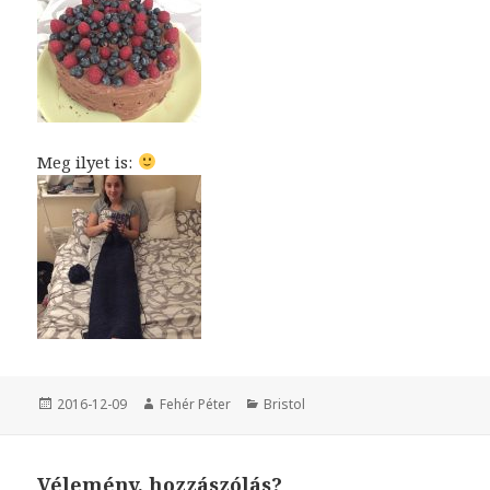
Meg ilyet is:
Közzétéve
2016-12-09
Szerző
Fehér Péter
Kategória
Bristol
Vélemény, hozzászólás?