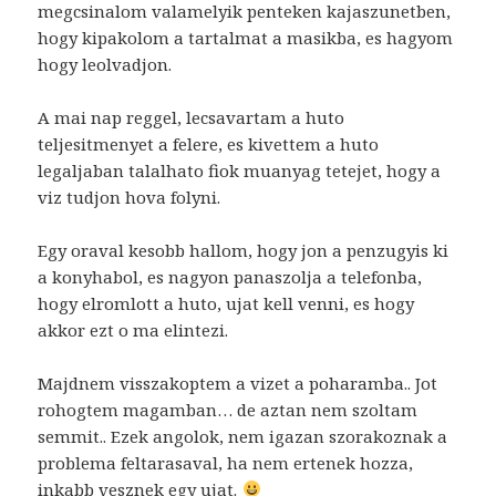
megcsinalom valamelyik penteken kajaszunetben,
hogy kipakolom a tartalmat a masikba, es hagyom
hogy leolvadjon.
A mai nap reggel, lecsavartam a huto
teljesitmenyet a felere, es kivettem a huto
legaljaban talalhato fiok muanyag tetejet, hogy a
viz tudjon hova folyni.
Egy oraval kesobb hallom, hogy jon a penzugyis ki
a konyhabol, es nagyon panaszolja a telefonba,
hogy elromlott a huto, ujat kell venni, es hogy
akkor ezt o ma elintezi.
Majdnem visszakoptem a vizet a poharamba.. Jot
rohogtem magamban… de aztan nem szoltam
semmit.. Ezek angolok, nem igazan szorakoznak a
problema feltarasaval, ha nem ertenek hozza,
inkabb vesznek egy ujat.