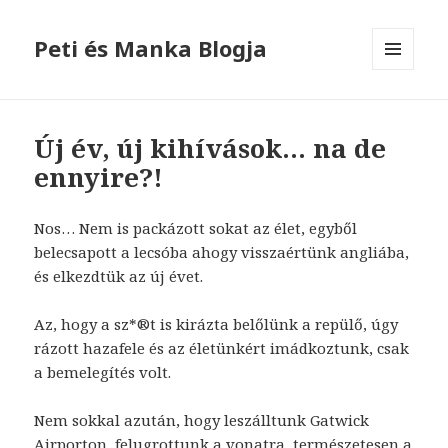
Peti és Manka Blogja
MENÜ
ÉS
WIDGETEK
Új év, új kihívások… na de
ennyire?!
Nos… Nem is packázott sokat az élet, egyből
belecsapott a lecsóba ahogy visszaértünk angliába,
és elkezdtük az új évet.
Az, hogy a sz*®t is kirázta belőlünk a repülő, úgy
rázott hazafele és az életünkért imádkoztunk, csak
a bemelegítés volt.
Nem sokkal azután, hogy leszálltunk Gatwick
Airporton, felugrottunk a vonatra, természetesen a