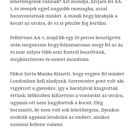
lehetőségeink vannak? Azt mondja, hivjam fel AA-
t, és menjek egyel nagyobb csomagba, azzal
hazavontatnak minket. A másik hogy kirakják a
kocsit az utcára, de ez is pénzbe fog kerülni.
Felhívtam AA-t, majd kb egy 20 perces beszélgetés
után meguntam hogy folyamatosan megy fel az ár,
és már súlyos több száz fontról beszéltünk,
megköszöntem és nemet mondtam.
Ekkor hívta Manka Krisztit, hogy vegyen fel minket
Londonban kell aludjunk. Szerencsére pont volt aki
vigyázott a gyerekre, igy a barátjával kiugrottak
értünk. Időközben kifizettem a vontatást az utcára,
ugyanis ott nem hagyhattuk a kocsit. Elég
borzasztó, de nem volt sok lehetőségem, ilyenkor
szokták ugyanis lerabolni az embert, amikor
azonnal kellene valami.