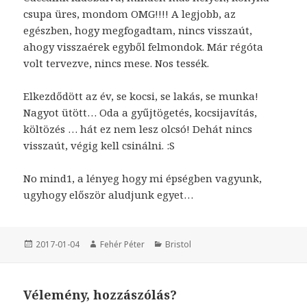
csupa üres, mondom OMG!!!! A legjobb, az
egészben, hogy megfogadtam, nincs visszaút,
ahogy visszaérek egyből felmondok. Már régóta
volt tervezve, nincs mese. Nos tessék.
Elkezdődött az év, se kocsi, se lakás, se munka!
Nagyot ütött… Oda a gyűjtögetés, kocsijavítás,
költözés … hát ez nem lesz olcsó! Dehát nincs
visszaút, végig kell csinálni. :S
No mind1, a lényeg hogy mi épségben vagyunk,
ugyhogy először aludjunk egyet…
Közzétéve
2017-01-04
Szerző
Fehér Péter
Kategória
Bristol
Vélemény, hozzászólás?