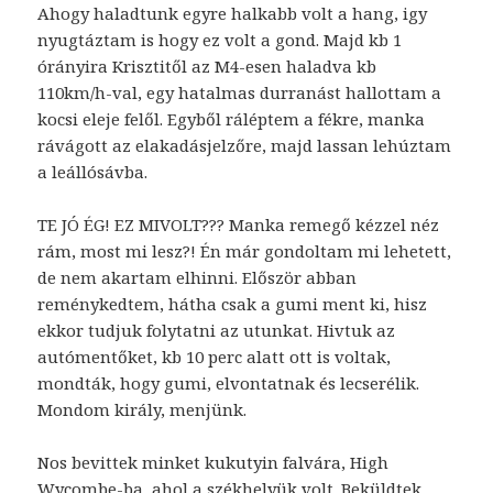
Ahogy haladtunk egyre halkabb volt a hang, igy
nyugtáztam is hogy ez volt a gond. Majd kb 1
órányira Krisztitől az M4-esen haladva kb
110km/h-val, egy hatalmas durranást hallottam a
kocsi eleje felől. Egyből ráléptem a fékre, manka
rávágott az elakadásjelzőre, majd lassan lehúztam
a leállósávba.
TE JÓ ÉG! EZ MIVOLT??? Manka remegő kézzel néz
rám, most mi lesz?! Én már gondoltam mi lehetett,
de nem akartam elhinni. Először abban
reménykedtem, hátha csak a gumi ment ki, hisz
ekkor tudjuk folytatni az utunkat. Hivtuk az
autómentőket, kb 10 perc alatt ott is voltak,
mondták, hogy gumi, elvontatnak és lecserélik.
Mondom király, menjünk.
Nos bevittek minket kukutyin falvára, High
Wycombe-ba, ahol a székhelyük volt. Beküldtek