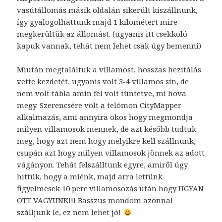
vasútállomás másik oldalán sikerült kiszállnunk,
így gyalogolhattunk majd 1 kilométert mire
megkerültük az állomást. (ugyanis itt csekkoló
kapuk vannak, tehát nem lehet csak úgy bemenni)
Miután megtaláltuk a villamost, hosszas hezitálás
vette kezdetét, ugyanis volt 3-4 villamos sín, de
nem volt tábla amin fel volt tüntetve, mi hova
megy. Szerencsére volt a telómon CityMapper
alkalmazás, ami annyira okos hogy megmondja
milyen villamosok mennek, de azt később tudtuk
meg, hogy azt nem hogy melyikre kell szállnunk,
csupán azt hogy milyen villamosok jönnek az adott
vágányon. Tehát felszálltunk egyre, amiről úgy
hittük, hogy a miénk, majd arra lettünk
figyelmesek 10 perc villamosozás után hogy UGYAN
OTT VAGYUNK!!! Basszus mondom azonnal
szálljunk le, ez nem lehet jó!