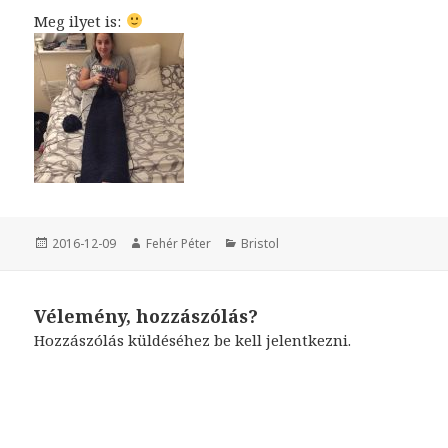
Meg ilyet is:
Közzétéve
2016-12-09
Szerző
Fehér Péter
Kategória
Bristol
Vélemény, hozzászólás?
Hozzászólás küldéséhez
be kell jelentkezni
.