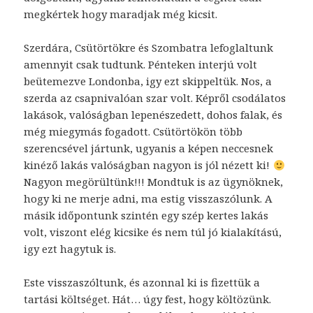
megkértek hogy maradjak még kicsit.
Szerdára, Csütörtökre és Szombatra lefoglaltunk
amennyit csak tudtunk. Pénteken interjú volt
beütemezve Londonba, igy ezt skippeltük. Nos, a
szerda az csapnivalóan szar volt. Képről csodálatos
lakások, valóságban lepenészedett, dohos falak, és
még miegymás fogadott. Csütörtökön több
szerencsével jártunk, ugyanis a képen neccesnek
kinéző lakás valóságban nagyon is jól nézett ki!
Nagyon megörültünk!!! Mondtuk is az ügynöknek,
hogy ki ne merje adni, ma estig visszaszólunk. A
másik időpontunk szintén egy szép kertes lakás
volt, viszont elég kicsike és nem túl jó kialakítású,
igy ezt hagytuk is.
Este visszaszóltunk, és azonnal ki is fizettük a
tartási költséget. Hát… úgy fest, hogy költözünk.