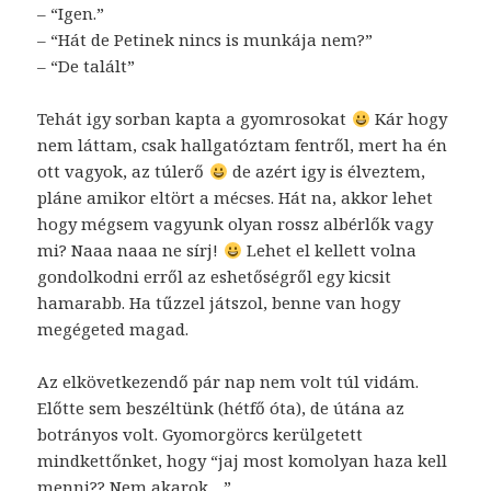
– “Igen.”
– “Hát de Petinek nincs is munkája nem?”
– “De talált”
Tehát igy sorban kapta a gyomrosokat
Kár hogy
nem láttam, csak hallgatóztam fentről, mert ha én
ott vagyok, az túlerő
de azért igy is élveztem,
pláne amikor eltört a mécses. Hát na, akkor lehet
hogy mégsem vagyunk olyan rossz albérlők vagy
mi? Naaa naaa ne sírj!
Lehet el kellett volna
gondolkodni erről az eshetőségről egy kicsit
hamarabb. Ha tűzzel játszol, benne van hogy
megégeted magad.
Az elkövetkezendő pár nap nem volt túl vidám.
Előtte sem beszéltünk (hétfő óta), de útána az
botrányos volt. Gyomorgörcs kerülgetett
mindkettőnket, hogy “jaj most komolyan haza kell
menni?? Nem akarok…”