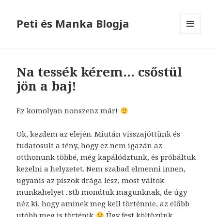
Peti és Manka Blogja
MENÜ
ÉS
WIDGETEK
Na tessék kérem… csőstül
jön a baj!
Ez komolyan nonszenz már!
Ok, kezdem az elején. Miután visszajöttünk és
tudatosult a tény, hogy ez nem igazán az
otthonunk többé, még kapálództunk, és próbáltuk
kezelni a helyzetet. Nem szabad elmenni innen,
ugyanis az piszok drága lesz, most váltok
munkahelyet ..stb mondtuk magunknak, de úgy
néz ki, hogy aminek meg kell történnie, az előbb
utóbb meg is történik
Úgy fest költözünk…