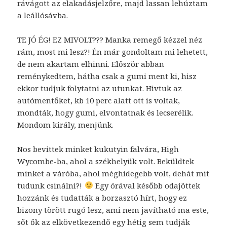
rávágott az elakadásjelzőre, majd lassan lehúztam
a leállósávba.
TE JÓ ÉG! EZ MIVOLT??? Manka remegő kézzel néz
rám, most mi lesz?! Én már gondoltam mi lehetett,
de nem akartam elhinni. Először abban
reménykedtem, hátha csak a gumi ment ki, hisz
ekkor tudjuk folytatni az utunkat. Hivtuk az
autómentőket, kb 10 perc alatt ott is voltak,
mondták, hogy gumi, elvontatnak és lecserélik.
Mondom király, menjünk.
Nos bevittek minket kukutyin falvára, High
Wycombe-ba, ahol a székhelyük volt. Beküldtek
minket a váróba, ahol méghidegebb volt, dehát mit
tudunk csinálni?!
Egy órával később odajöttek
hozzánk és tudatták a borzasztó hírt, hogy ez
bizony törött rugó lesz, ami nem javítható ma este,
sőt ők az elkövetkezendő egy hétig sem tudják