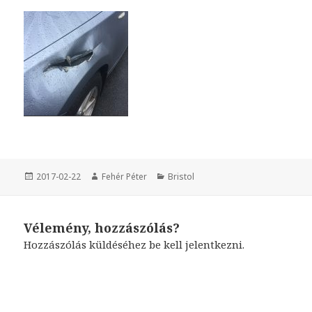
Közzétéve
2017-02-22
Szerző
Fehér Péter
Kategória
Bristol
Vélemény, hozzászólás?
Hozzászólás küldéséhez
be kell jelentkezni
.