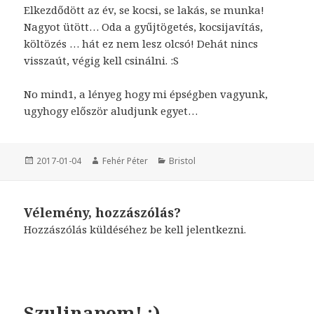
Elkezdődött az év, se kocsi, se lakás, se munka!
Nagyot ütött… Oda a gyűjtögetés, kocsijavítás,
költözés … hát ez nem lesz olcsó! Dehát nincs
visszaút, végig kell csinálni. :S
No mind1, a lényeg hogy mi épségben vagyunk,
ugyhogy először aludjunk egyet…
Közzétéve
2017-01-04
Szerző
Fehér Péter
Kategória
Bristol
Vélemény, hozzászólás?
Hozzászólás küldéséhez
be kell jelentkezni
.
Szulinapom! :)