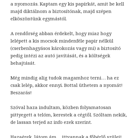
a nyomozás. Kaptam egy kis papírkát, amit be kell
majd diktálnom a biztosítónak, majd szépen
elköszöntünk egymástól.
A rendőrség abban érdekelt, hogy miaz hogy
lelépett a kis mocsok mindenféle papir nélkül
(cserbenhagyásos károkozás vagy mi) a biztosító
pedig intézi az autó javítását, és a költségek
behajtását.
Még mindig alig tudok magamhoz terni… ha ez
csak lelép, akkor ennyi. Bottal üthetem a nyomát!
Beszarás!
Szóval haza indultam, közben folyamatosan
pittyegett a telóm, kerestek a cégtől. Szóltam nekik,
de lassan terjed az info ezek szerint.
Hazaérek, látom ám… ittvannak a főbérlő szülei!