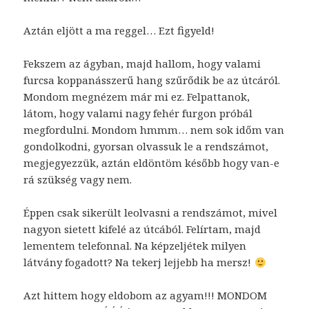
Aztán eljött a ma reggel… Ezt figyeld!
Fekszem az ágyban, majd hallom, hogy valami
furcsa koppanásszerű hang szűrődik be az útcáról.
Mondom megnézem már mi ez. Felpattanok,
látom, hogy valami nagy fehér furgon próbál
megfordulni. Mondom hmmm… nem sok időm van
gondolkodni, gyorsan olvassuk le a rendszámot,
megjegyezzük, aztán eldöntöm később hogy van-e
rá szükség vagy nem.
Éppen csak sikerült leolvasni a rendszámot, mivel
nagyon sietett kifelé az útcából. Felírtam, majd
lementem telefonnal. Na képzeljétek milyen
látvány fogadott? Na tekerj lejjebb ha mersz!
Azt hittem hogy eldobom az agyam!!! MONDOM