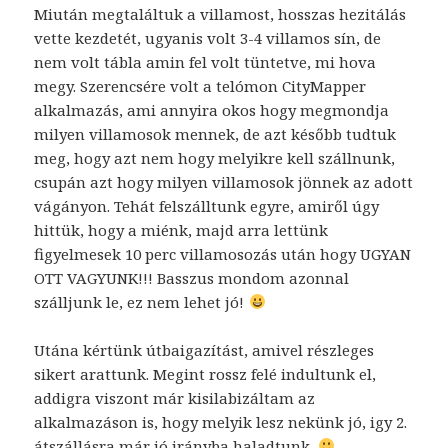
Miután megtaláltuk a villamost, hosszas hezitálás
vette kezdetét, ugyanis volt 3-4 villamos sín, de
nem volt tábla amin fel volt tüntetve, mi hova
megy. Szerencsére volt a telómon CityMapper
alkalmazás, ami annyira okos hogy megmondja
milyen villamosok mennek, de azt később tudtuk
meg, hogy azt nem hogy melyikre kell szállnunk,
csupán azt hogy milyen villamosok jönnek az adott
vágányon. Tehát felszálltunk egyre, amiről úgy
hittük, hogy a miénk, majd arra lettünk
figyelmesek 10 perc villamosozás után hogy UGYAN
OTT VAGYUNK!!! Basszus mondom azonnal
szálljunk le, ez nem lehet jó!
Utána kértünk útbaigazítást, amivel részleges
sikert arattunk. Megint rossz felé indultunk el,
addigra viszont már kisilabizáltam az
alkalmazáson is, hogy melyik lesz nekünk jó, igy 2.
átszállásra már jó irányba haladtunk.