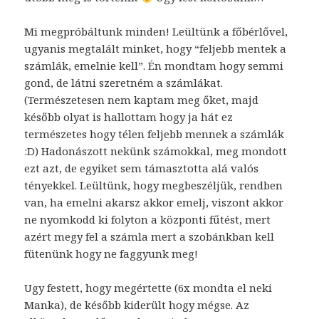
Mi megpróbáltunk minden! Leültünk a főbérlővel,
ugyanis megtalált minket, hogy “feljebb mentek a
számlák, emelnie kell”. Én mondtam hogy semmi
gond, de látni szeretném a számlákat.
(Természetesen nem kaptam meg őket, majd
később olyat is hallottam hogy ja hát ez
természetes hogy télen feljebb mennek a számlák
:D) Hadonászott nekünk számokkal, meg mondott
ezt azt, de egyiket sem támasztotta alá valós
tényekkel. Leültünk, hogy megbeszéljük, rendben
van, ha emelni akarsz akkor emelj, viszont akkor
ne nyomkodd ki folyton a központi fűtést, mert
azért megy fel a számla mert a szobánkban kell
fütenünk hogy ne faggyunk meg!
Ugy festett, hogy megértette (6x mondta el neki
Manka), de később kiderült hogy mégse. Az