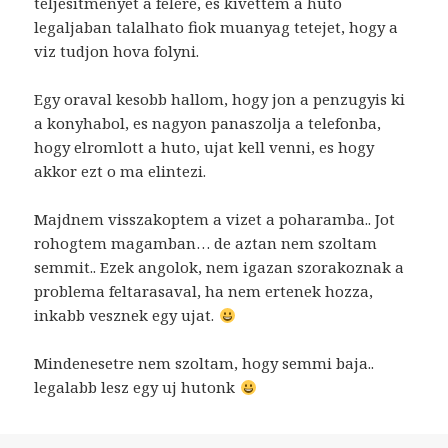
teljesitmenyet a felere, es kivettem a huto
legaljaban talalhato fiok muanyag tetejet, hogy a
viz tudjon hova folyni.
Egy oraval kesobb hallom, hogy jon a penzugyis ki
a konyhabol, es nagyon panaszolja a telefonba,
hogy elromlott a huto, ujat kell venni, es hogy
akkor ezt o ma elintezi.
Majdnem visszakoptem a vizet a poharamba.. Jot
rohogtem magamban… de aztan nem szoltam
semmit.. Ezek angolok, nem igazan szorakoznak a
problema feltarasaval, ha nem ertenek hozza,
inkabb vesznek egy ujat.
Mindenesetre nem szoltam, hogy semmi baja..
legalabb lesz egy uj hutonk