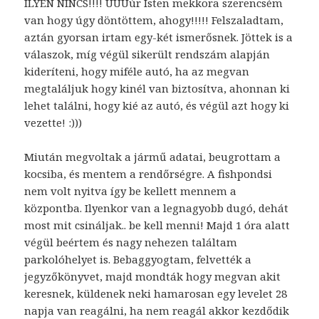
ILYEN NINCS!!!! ÚÚÚúr Isten mekkora szerencsém
van hogy úgy döntöttem, ahogy!!!!! Felszaladtam,
aztán gyorsan irtam egy-két ismerősnek. Jöttek is a
válaszok, míg végül sikerült rendszám alapján
kideríteni, hogy miféle autó, ha az megvan
megtaláljuk hogy kinél van biztosítva, ahonnan ki
lehet találni, hogy kié az autó, és végül azt hogy ki
vezette! :)))
Miután megvoltak a jármű adatai, beugrottam a
kocsiba, és mentem a rendőrségre. A fishpondsi
nem volt nyitva így be kellett mennem a
központba. Ilyenkor van a legnagyobb dugó, dehát
most mit csináljak.. be kell menni! Majd 1 óra alatt
végül beértem és nagy nehezen találtam
parkolóhelyet is. Bebaggyogtam, felvették a
jegyzőkönyvet, majd mondták hogy megvan akit
keresnek, küldenek neki hamarosan egy levelet 28
napja van reagálni, ha nem reagál akkor kezdődik