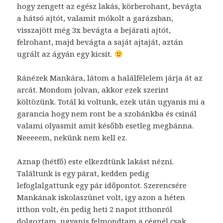
hogy zengett az egész lakás, körberohant, bevágta
a hátsó ajtót, valamit mókolt a garázsban,
visszajött még 3x bevágta a bejárati ajtót,
felrohant, majd bevágta a saját ajtaját, aztán
ugrált az ágyán egy kicsit.
Ránézek Mankára, látom a halálfélelem járja át az
arcát. Mondom jolvan, akkor ezek szerint
költözünk. Totál ki voltunk, ezek után ugyanis mi a
garancia hogy nem ront be a szobánkba és csinál
valami olyasmit amit később esetleg megbánna.
Neeeeem, nekünk nem kell ez.
Aznap (hétfő) este elkezdtünk lakást nézni.
Találtunk is egy párat, kedden pedig
lefoglalgattunk egy pár időpontot. Szerencsére
Mankának iskolaszünet volt, igy azon a héten
itthon volt, én pedig heti 2 napot itthonról
dolgoztam, ugyanis felmondtam a cégnél csak