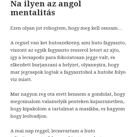
Na ilyen az angol
mentalitás
Ezen olyan jot rohogtem, hogy meg kell osszam…
A cegnel van ket hutoszekreny, ami huto fagyaszto,
viszont az egyik fagyaszto reszerol letort az ajto,
igy a lecsapodo para fokozatosan jegge valt, es
elkezdett burjanzani a helyzet, olyannyira, hogy
mar jegcsapok logtak a fagyasztobol a hutobe folyo
viz miatt.
Mar nagyon reg ota erett bennem a gondolat, hogy
megcsinalom valamelyik penteken kajaszunetben,
hogy kipakolom a tartalmat a masikba, es hagyom
hogy leolvadjon.
A mai nap reggel, lecsavartam a huto