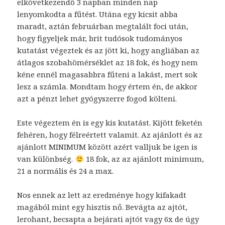
elkövetkezendő 3 napban minden nap
lenyomkodta a fűtést. Utána egy kicsit abba
maradt, aztán februárban megtalált foci után,
hogy figyeljek már, brit tudósok tudományos
kutatást végeztek és az jött ki, hogy angliában az
átlagos szobahömérséklet az 18 fok, és hogy nem
kéne ennél magasabbra fűteni a lakást, mert sok
lesz a számla. Mondtam hogy értem én, de akkor
azt a pénzt lehet gyógyszerre fogod költeni.
Este végeztem én is egy kis kutatást. Kijött feketén
fehéren, hogy félreértett valamit. Az ajánlott és az
ajánlott MINIMUM között azért valljuk be igen is
van különbség.
18 fok, az az ajánlott minimum,
21 a normális és 24 a max.
Nos ennek az lett az eredménye hogy kifakadt
magából mint egy hisztis nő. Bevágta az ajtót,
lerohant, becsapta a bejárati ajtót vagy 6x de úgy