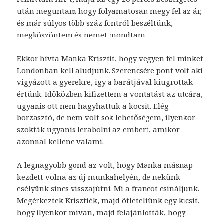
után meguntam hogy folyamatosan megy fel az ár,
és már súlyos több száz fontról beszéltünk,
megköszöntem és nemet mondtam.
Ekkor hívta Manka Krisztit, hogy vegyen fel minket
Londonban kell aludjunk. Szerencsére pont volt aki
vigyázott a gyerekre, igy a barátjával kiugrottak
értünk. Időközben kifizettem a vontatást az utcára,
ugyanis ott nem hagyhattuk a kocsit. Elég
borzasztó, de nem volt sok lehetőségem, ilyenkor
szokták ugyanis lerabolni az embert, amikor
azonnal kellene valami.
A legnagyobb gond az volt, hogy Manka másnap
kezdett volna az új munkahelyén, de nekünk
esélyünk sincs visszajútni. Mi a francot csináljunk.
Megérkeztek Krisztiék, majd ötleteltünk egy kicsit,
hogy ilyenkor mivan, majd felajánlották, hogy