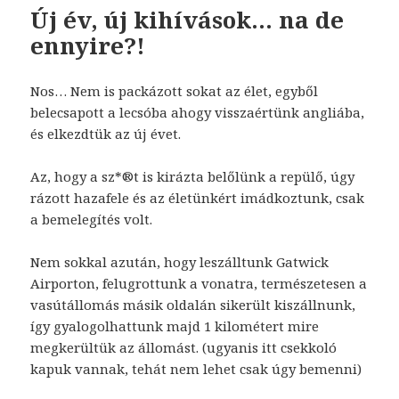
Új év, új kihívások… na de
ennyire?!
Nos… Nem is packázott sokat az élet, egyből
belecsapott a lecsóba ahogy visszaértünk angliába,
és elkezdtük az új évet.
Az, hogy a sz*®t is kirázta belőlünk a repülő, úgy
rázott hazafele és az életünkért imádkoztunk, csak
a bemelegítés volt.
Nem sokkal azután, hogy leszálltunk Gatwick
Airporton, felugrottunk a vonatra, természetesen a
vasútállomás másik oldalán sikerült kiszállnunk,
így gyalogolhattunk majd 1 kilométert mire
megkerültük az állomást. (ugyanis itt csekkoló
kapuk vannak, tehát nem lehet csak úgy bemenni)