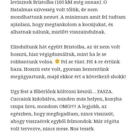
levisznek Bristolba (160 kM még onnan) :O
Hatalmas szivesség volt tőlük, de nem
mondhattunk nemet. A minimum amit fel tudtam
ajánlani, hogy megtankolom a kocsijukat, és
alhatnak nálunk, mielőtt visszaindulnak.
Elindultunk hát együtt Bristolba, az út nem volt
hosszú, hisz végigdumáltuk, mint ha le se
robbantunk volna.
Fel se tünt. Fél 4-re értünk
haza. Hosszú este volt, gyorsan bementünk
megágyaztunk, majd ekkor ért a következő shokk!
Ugy fest a főbérlőnk költözni készül… FASZA.
Cuccaink kidobálva, minden más helyen, konyha
csupa üres, mondom OMG!!!! A legjobb, az
egészben, hogy megfogadtam, nincs visszaút,
ahogy visszaérek egyből felmondok. Már régóta
volt tervezve, nincs mese. Nos tessék.