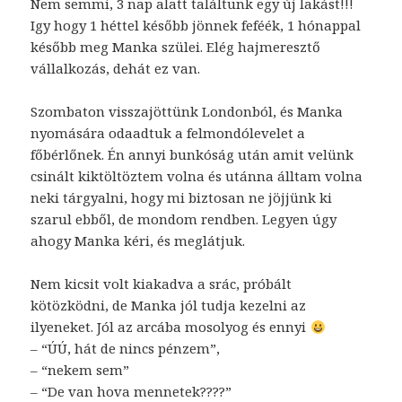
Nem semmi, 3 nap alatt találtunk egy új lakást!!!
Igy hogy 1 héttel később jönnek feféék, 1 hónappal
később meg Manka szülei. Elég hajmeresztő
vállalkozás, dehát ez van.
Szombaton visszajöttünk Londonból, és Manka
nyomására odaadtuk a felmondólevelet a
főbérlőnek. Én annyi bunkóság után amit velünk
csinált kiktöltöztem volna és utánna álltam volna
neki tárgyalni, hogy mi biztosan ne jöjjünk ki
szarul ebből, de mondom rendben. Legyen úgy
ahogy Manka kéri, és meglátjuk.
Nem kicsit volt kiakadva a srác, próbált
kötözködni, de Manka jól tudja kezelni az
ilyeneket. Jól az arcába mosolyog és ennyi
– “ÚÚ, hát de nincs pénzem”,
– “nekem sem”
– “De van hova mennetek????”