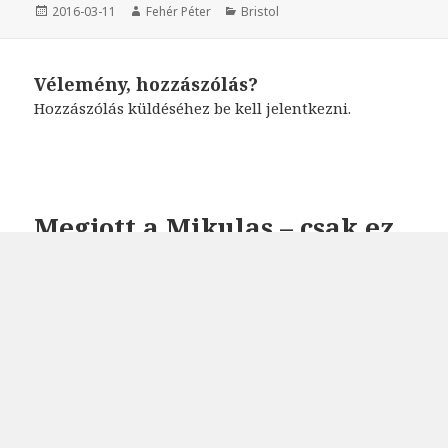
Közzétéve
2016-03-11
Szerző
Fehér Péter
Kategória
Bristol
Vélemény, hozzászólás?
Hozzászólás küldéséhez
be kell jelentkezni
.
Megjott a Mikulas – csak ez
nem fert bele a csizmaba