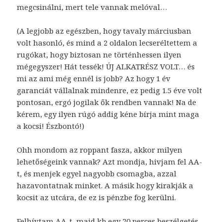
megcsinálni, mert tele vannak melóval…
(A legjobb az egészben, hogy tavaly márciusban
volt hasonló, és mind a 2 oldalon lecseréltettem a
rugókat, hogy biztosan ne történhessen ilyen
mégegyszer! Hát tessék! ÚJ ALKATRÉSZ VOLT… és
mi az ami még ennél is jobb? Az hogy 1 év
garanciát vállalnak mindenre, ez pedig 1.5 éve volt
pontosan, ergó jogilak ők rendben vannak! Na de
kérem, egy ilyen rúgó addig kéne bírja mint maga
a kocsi! Észbontó!)
Ohh mondom az roppant fasza, akkor milyen
lehetőségeink vannak? Azt mondja, hivjam fel AA-
t, és menjek egyel nagyobb csomagba, azzal
hazavontatnak minket. A másik hogy kirakják a
kocsit az utcára, de ez is pénzbe fog kerülni.
Felhívtam AA-t, majd kb egy 20 perces beszélgetés