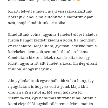
Kriszti felvett minket, majd visszakocsikáztunk
hozzájuk, ahol a mi autónk volt. Váltottunk pár
szót, majd elindultunk Bristolba.
Elindultunk volna, ugyanis 1 métert előre haladva
furcsa hangot kezdett kiadni a kocsi. Na mondom
ez csodálatos.. Megálltam, gyorsan lecsekkoltam a
kerekeket, nem volt semmi látható probléma.
Gondoltam biztos a fékek rozsdásodtak be egy
kicsit, ugyanis itt állt 2 hetet a kocsi. Elvileg el kell
múljon, ahogy megyünk.
Ahogy haladtunk egyre halkabb volt a hang, igy
nyugtáztam is hogy ez volt a gond. Majd kb 1
órányira Krisztitől az M4-esen haladva kb
110km/h-val, egy hatalmas durranást hallottam a
kocsi eleje felől. Egyből ráléptem a fékre, manka