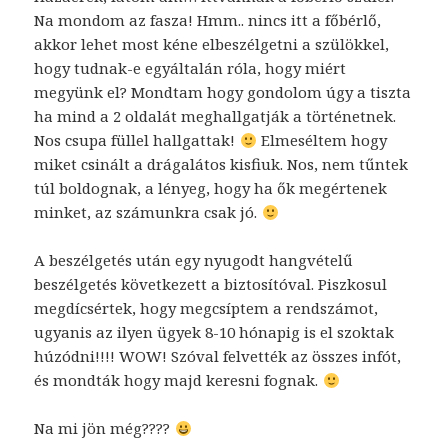
Na mondom az fasza! Hmm.. nincs itt a főbérlő,
akkor lehet most kéne elbeszélgetni a szülökkel,
hogy tudnak-e egyáltalán róla, hogy miért
megyünk el? Mondtam hogy gondolom úgy a tiszta
ha mind a 2 oldalát meghallgatják a történetnek.
Nos csupa füllel hallgattak!
Elmeséltem hogy
miket csinált a drágalátos kisfiuk. Nos, nem tűntek
túl boldognak, a lényeg, hogy ha ők megértenek
minket, az számunkra csak jó.
A beszélgetés után egy nyugodt hangvételű
beszélgetés következett a biztosítóval. Piszkosul
megdícsértek, hogy megcsíptem a rendszámot,
ugyanis az ilyen ügyek 8-10 hónapig is el szoktak
húzódni!!!! WOW! Szóval felvették az összes infót,
és mondták hogy majd keresni fognak.
Na mi jön még????