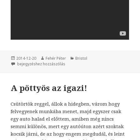
Közzétéve
2014-12-20
Szerző
Fehér Péter
Kategória
Bristol
Chicksmas 2014 – Csirkarácsony :D
bejegyzéshez hozzászólás
A pöttyös az igazi!
Csütörtök reggel, állok a hidegben, várom hogy
felvegyenek munkába menet, majd egyszer csak
egy auto halad el előttem, amiben még nincs
semmi különös, mert egy autóúton azért szoktak
kocsik járni, de az hogy engem megdudál, és leint