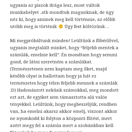
ugyanis az piszok drága lesz, most váltok
munkahelyet ..stb mondtuk magunknak, de úgy
néz ki, hogy aminek meg kell történnie, az előbb
utóbb meg is történik
Úgy fest költözünk…
Mi megpróbáltunk minden! Leültünk a főbérlővel,
ugyanis megtalált minket, hogy “feljebb mentek a
számlák, emelnie kell”. Én mondtam hogy semmi
gond, de látni szeretném a számlákat.
(Természetesen nem kaptam meg őket, majd
később olyat is hallottam hogy ja hát ez
természetes hogy télen feljebb mennek a számlák
:D) Hadonászott nekünk számokkal, meg mondott
ezt azt, de egyiket sem támasztotta alá valós
tényekkel. Leültünk, hogy megbeszéljük, rendben
van, ha emelni akarsz akkor emelj, viszont akkor
ne nyomkodd ki folyton a központi fűtést, mert
azért megy fel a számla mert a szobánkban kell