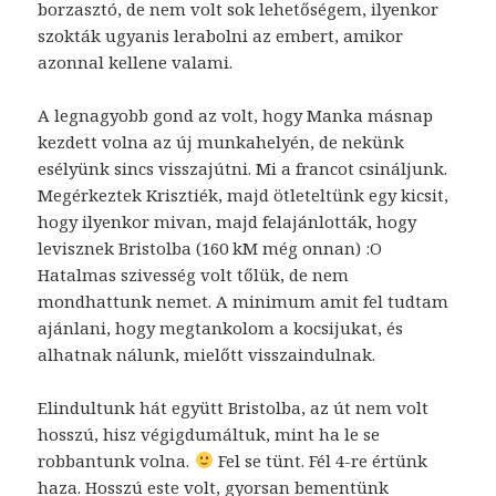
borzasztó, de nem volt sok lehetőségem, ilyenkor
szokták ugyanis lerabolni az embert, amikor
azonnal kellene valami.
A legnagyobb gond az volt, hogy Manka másnap
kezdett volna az új munkahelyén, de nekünk
esélyünk sincs visszajútni. Mi a francot csináljunk.
Megérkeztek Krisztiék, majd ötleteltünk egy kicsit,
hogy ilyenkor mivan, majd felajánlották, hogy
levisznek Bristolba (160 kM még onnan) :O
Hatalmas szivesség volt tőlük, de nem
mondhattunk nemet. A minimum amit fel tudtam
ajánlani, hogy megtankolom a kocsijukat, és
alhatnak nálunk, mielőtt visszaindulnak.
Elindultunk hát együtt Bristolba, az út nem volt
hosszú, hisz végigdumáltuk, mint ha le se
robbantunk volna.
Fel se tünt. Fél 4-re értünk
haza. Hosszú este volt, gyorsan bementünk