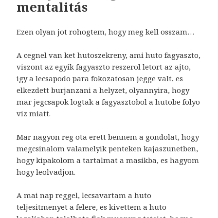
mentalitás
Ezen olyan jot rohogtem, hogy meg kell osszam…
A cegnel van ket hutoszekreny, ami huto fagyaszto,
viszont az egyik fagyaszto reszerol letort az ajto,
igy a lecsapodo para fokozatosan jegge valt, es
elkezdett burjanzani a helyzet, olyannyira, hogy
mar jegcsapok logtak a fagyasztobol a hutobe folyo
viz miatt.
Mar nagyon reg ota erett bennem a gondolat, hogy
megcsinalom valamelyik penteken kajaszunetben,
hogy kipakolom a tartalmat a masikba, es hagyom
hogy leolvadjon.
A mai nap reggel, lecsavartam a huto
teljesitmenyet a felere, es kivettem a huto