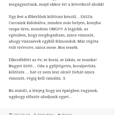
megágyaztunk, majd ekkor ért a következő shokk!
Ugy fest a főbérlőnk költözni készül… FASZA.
Cuccaink kidobálva, minden más helyen, konyha
csupa üres, mondom OMG!!!! A legjobb, az
egészben, hogy megfogadtam, nincs visszaút,
ahogy visszaérek egyből felmondok. Már régóta
volt tervezve, nincs mese. Nos tessék.
Elkezdődött az év, se kocsi, se lakás, se munka!
Nagyot ütött… Oda a gyűjtögetés, kocsijavítás,
költözés … hát ez nem lesz olcsó! Dehát nincs
visszaút, végig kell csinálni. :S
No mind1, a lényeg hogy mi épségben vagyunk,
ugyhogy először aludjunk egyet…
Közzétéve
2017-01-04
Szerző
Fehér Péter
Kategória
Bristol