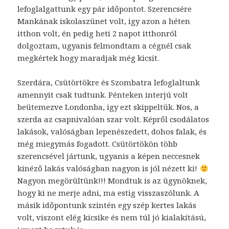
lefoglalgattunk egy pár időpontot. Szerencsére
Mankának iskolaszünet volt, igy azon a héten
itthon volt, én pedig heti 2 napot itthonról
dolgoztam, ugyanis felmondtam a cégnél csak
megkértek hogy maradjak még kicsit.
Szerdára, Csütörtökre és Szombatra lefoglaltunk
amennyit csak tudtunk. Pénteken interjú volt
beütemezve Londonba, igy ezt skippeltük. Nos, a
szerda az csapnivalóan szar volt. Képről csodálatos
lakások, valóságban lepenészedett, dohos falak, és
még miegymás fogadott. Csütörtökön több
szerencsével jártunk, ugyanis a képen neccesnek
kinéző lakás valóságban nagyon is jól nézett ki!
Nagyon megörültünk!!! Mondtuk is az ügynöknek,
hogy ki ne merje adni, ma estig visszaszólunk. A
másik időpontunk szintén egy szép kertes lakás
volt, viszont elég kicsike és nem túl jó kialakítású,