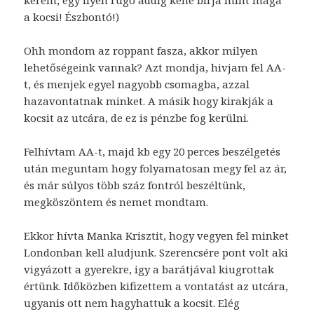
a kocsi! Észbontó!)
Ohh mondom az roppant fasza, akkor milyen
lehetőségeink vannak? Azt mondja, hivjam fel AA-
t, és menjek egyel nagyobb csomagba, azzal
hazavontatnak minket. A másik hogy kirakják a
kocsit az utcára, de ez is pénzbe fog kerülni.
Felhívtam AA-t, majd kb egy 20 perces beszélgetés
után meguntam hogy folyamatosan megy fel az ár,
és már súlyos több száz fontról beszéltünk,
megköszöntem és nemet mondtam.
Ekkor hívta Manka Krisztit, hogy vegyen fel minket
Londonban kell aludjunk. Szerencsére pont volt aki
vigyázott a gyerekre, igy a barátjával kiugrottak
értünk. Időközben kifizettem a vontatást az utcára,
ugyanis ott nem hagyhattuk a kocsit. Elég