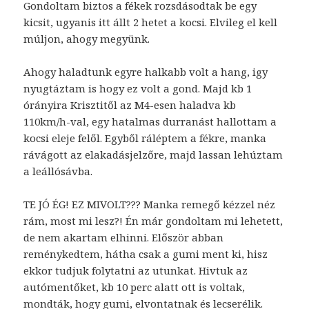
Gondoltam biztos a fékek rozsdásodtak be egy
kicsit, ugyanis itt állt 2 hetet a kocsi. Elvileg el kell
múljon, ahogy megyünk.
Ahogy haladtunk egyre halkabb volt a hang, igy
nyugtáztam is hogy ez volt a gond. Majd kb 1
órányira Krisztitől az M4-esen haladva kb
110km/h-val, egy hatalmas durranást hallottam a
kocsi eleje felől. Egyből ráléptem a fékre, manka
rávágott az elakadásjelzőre, majd lassan lehúztam
a leállósávba.
TE JÓ ÉG! EZ MIVOLT??? Manka remegő kézzel néz
rám, most mi lesz?! Én már gondoltam mi lehetett,
de nem akartam elhinni. Először abban
reménykedtem, hátha csak a gumi ment ki, hisz
ekkor tudjuk folytatni az utunkat. Hivtuk az
autómentőket, kb 10 perc alatt ott is voltak,
mondták, hogy gumi, elvontatnak és lecserélik.