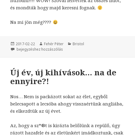
húzódni!!!! WOW! Szóval felvették az összes infót,
és mondták hogy majd keresni fognak.
Na mi jön még????
Közzétéve
2017-02-22
Szerző
Fehér Péter
Kategória
Bristol
Na tessék kérem… csőstül jön a baj!
bejegyzéshez hozzászólás
Új év, új kihívások… na de
ennyire?!
Nos… Nem is packázott sokat az élet, egyből
belecsapott a lecsóba ahogy visszaértünk angliába,
és elkezdtük az új évet.
Az, hogy a sz*®t is kirázta belőlünk a repülő, úgy
rázott hazafele és az életünkért imádkoztunk, csak