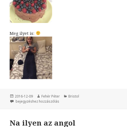
Meg ilyet is:
Közzétéve
2016-12-09
Szerző
Fehér Péter
Kategória
Bristol
Szulinapom! :)
bejegyzéshez hozzászólás
Na ilyen az angol