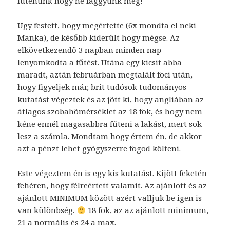
fütenünk hogy ne faggyunk meg!
Ugy festett, hogy megértette (6x mondta el neki
Manka), de később kiderült hogy mégse. Az
elkövetkezendő 3 napban minden nap
lenyomkodta a fűtést. Utána egy kicsit abba
maradt, aztán februárban megtalált foci után,
hogy figyeljek már, brit tudósok tudományos
kutatást végeztek és az jött ki, hogy angliában az
átlagos szobahömérséklet az 18 fok, és hogy nem
kéne ennél magasabbra fűteni a lakást, mert sok
lesz a számla. Mondtam hogy értem én, de akkor
azt a pénzt lehet gyógyszerre fogod költeni.
Este végeztem én is egy kis kutatást. Kijött feketén
fehéren, hogy félreértett valamit. Az ajánlott és az
ajánlott MINIMUM között azért valljuk be igen is
van különbség.
18 fok, az az ajánlott minimum,
21 a normális és 24 a max.