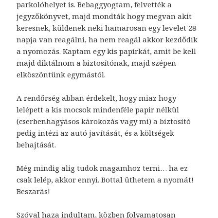
parkolóhelyet is. Bebaggyogtam, felvették a
jegyzőkönyvet, majd mondták hogy megvan akit
keresnek, küldenek neki hamarosan egy levelet 28
napja van reagálni, ha nem reagál akkor kezdődik
a nyomozás. Kaptam egy kis papírkát, amit be kell
majd diktálnom a biztosítónak, majd szépen
elköszöntünk egymástól.
A rendőrség abban érdekelt, hogy miaz hogy
lelépett a kis mocsok mindenféle papir nélkül
(cserbenhagyásos károkozás vagy mi) a biztosító
pedig intézi az autó javítását, és a költségek
behajtását.
Még mindig alig tudok magamhoz terni… ha ez
csak lelép, akkor ennyi. Bottal üthetem a nyomát!
Beszarás!
Szóval haza indultam, közben folyamatosan