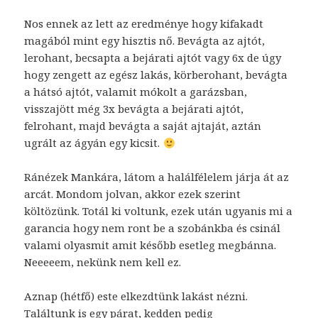
Nos ennek az lett az eredménye hogy kifakadt
magából mint egy hisztis nő. Bevágta az ajtót,
lerohant, becsapta a bejárati ajtót vagy 6x de úgy
hogy zengett az egész lakás, körberohant, bevágta
a hátsó ajtót, valamit mókolt a garázsban,
visszajött még 3x bevágta a bejárati ajtót,
felrohant, majd bevágta a saját ajtaját, aztán
ugrált az ágyán egy kicsit.
Ránézek Mankára, látom a halálfélelem járja át az
arcát. Mondom jolvan, akkor ezek szerint
költözünk. Totál ki voltunk, ezek után ugyanis mi a
garancia hogy nem ront be a szobánkba és csinál
valami olyasmit amit később esetleg megbánna.
Neeeeem, nekünk nem kell ez.
Aznap (hétfő) este elkezdtünk lakást nézni.
Találtunk is egy párat, kedden pedig