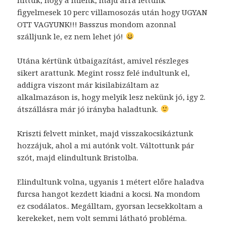
figyelmesek 10 perc villamosozás után hogy UGYAN
OTT VAGYUNK!!! Basszus mondom azonnal
szálljunk le, ez nem lehet jó!
Utána kértünk útbaigazítást, amivel részleges
sikert arattunk. Megint rossz felé indultunk el,
addigra viszont már kisilabizáltam az
alkalmazáson is, hogy melyik lesz nekünk jó, igy 2.
átszállásra már jó irányba haladtunk.
Kriszti felvett minket, majd visszakocsikáztunk
hozzájuk, ahol a mi autónk volt. Váltottunk pár
szót, majd elindultunk Bristolba.
Elindultunk volna, ugyanis 1 métert előre haladva
furcsa hangot kezdett kiadni a kocsi. Na mondom
ez csodálatos.. Megálltam, gyorsan lecsekkoltam a
kerekeket, nem volt semmi látható probléma.