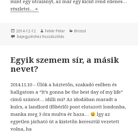
mint egy utcalányt, az már egy kicsit rend ellenes…
A pöttyös az igazi!
részletei…
Közzétéve
2014-12-12
Szerző
Fehér Péter
Kategória
Bristol
A pöttyös az igazi!
bejegyzéshez hozzászólás
Egyik szemem sír, a másik
nevet?
2014.11.10 – Ülök a háztetőn, szakadó esőben és
hallgatom a “It’s gonna be the best day of my life”
című számot… idilli mi? Az idodában maradt a
kulcs, a landlord (főbérlő) pont elutazott londonba,
manka meg 3 óra mulva ér haza…
Így az
egyetlen járható út a kistetőn keresztül vezetett
volna, ha