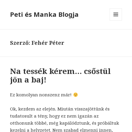
Peti és Manka Blogja
MENÜ
ÉS
WIDGETEK
Szerző:
Fehér Péter
Na tessék kérem… csőstül
jön a baj!
Ez komolyan nonszenz már!
Ok, kezdem az elején. Miután visszajöttünk és
tudatosult a tény, hogy ez nem igazán az
otthonunk többé, még kapálództunk, és próbáltuk
kezelni a helyzetet. Nem szabad elmenni innen,