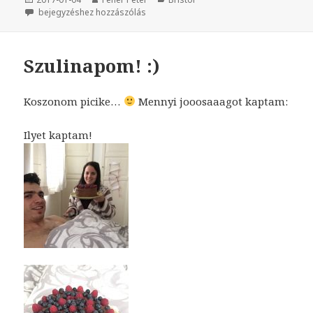
Új év, új kihívások… na de ennyire?!
bejegyzéshez hozzászólás
Szulinapom! :)
Koszonom picike…
Mennyi jooosaaagot kaptam:
Ilyet kaptam!