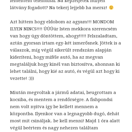
lementem telefonnal. Na képzeljétek milyen
látvány fogadott? Na tekerj lejjebb ha mersz!
Azt hittem hogy eldobom az agyam!!! MONDOM
ILYEN NINCS!!!! ÚÚÚúr Isten mekkora szerencsém
van hogy úgy döntöttem, ahogy!!!!! Felszaladtam,
aztán gyorsan irtam egy-két ismerősnek. Jöttek is a
válaszok, míg végül sikerült rendszám alapján
kideríteni, hogy miféle autó, ha az megvan
megtaláljuk hogy kinél van biztosítva, ahonnan ki
lehet találni, hogy kié az autó, és végül azt hogy ki
vezette! :)))
Miután megvoltak a jármű adatai, beugrottam a
kocsiba, és mentem a rendőrségre. A fishpondsi
nem volt nyitva így be kellett mennem a
központba. Ilyenkor van a legnagyobb dugó, dehát
most mit csináljak.. be kell menni! Majd 1 óra alatt
végül beértem és nagy nehezen találtam