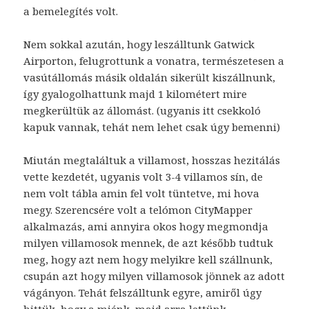
a bemelegítés volt.
Nem sokkal azután, hogy leszálltunk Gatwick
Airporton, felugrottunk a vonatra, természetesen a
vasútállomás másik oldalán sikerült kiszállnunk,
így gyalogolhattunk majd 1 kilométert mire
megkerültük az állomást. (ugyanis itt csekkoló
kapuk vannak, tehát nem lehet csak úgy bemenni)
Miután megtaláltuk a villamost, hosszas hezitálás
vette kezdetét, ugyanis volt 3-4 villamos sín, de
nem volt tábla amin fel volt tüntetve, mi hova
megy. Szerencsére volt a telómon CityMapper
alkalmazás, ami annyira okos hogy megmondja
milyen villamosok mennek, de azt később tudtuk
meg, hogy azt nem hogy melyikre kell szállnunk,
csupán azt hogy milyen villamosok jönnek az adott
vágányon. Tehát felszálltunk egyre, amiről úgy
hittük, hogy a miénk, majd arra lettünk