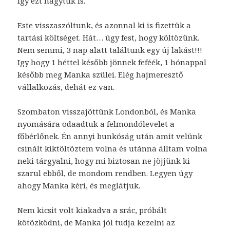
igy ezt hagytuk is.
Este visszaszóltunk, és azonnal ki is fizettük a
tartási költséget. Hát… úgy fest, hogy költözünk.
Nem semmi, 3 nap alatt találtunk egy új lakást!!!
Igy hogy 1 héttel később jönnek feféék, 1 hónappal
később meg Manka szülei. Elég hajmeresztő
vállalkozás, dehát ez van.
Szombaton visszajöttünk Londonból, és Manka
nyomására odaadtuk a felmondólevelet a
főbérlőnek. Én annyi bunkóság után amit velünk
csinált kiktöltöztem volna és utánna álltam volna
neki tárgyalni, hogy mi biztosan ne jöjjünk ki
szarul ebből, de mondom rendben. Legyen úgy
ahogy Manka kéri, és meglátjuk.
Nem kicsit volt kiakadva a srác, próbált
kötözködni, de Manka jól tudja kezelni az