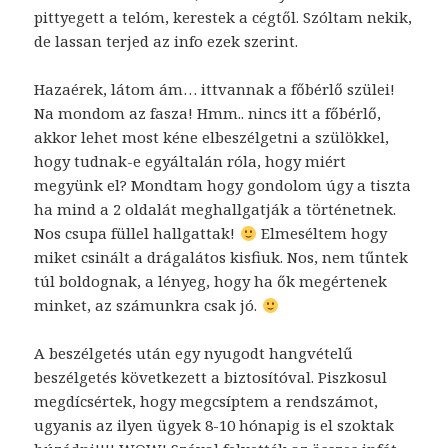
pittyegett a telóm, kerestek a cégtől. Szóltam nekik,
de lassan terjed az info ezek szerint.
Hazaérek, látom ám… ittvannak a főbérlő szülei!
Na mondom az fasza! Hmm.. nincs itt a főbérlő,
akkor lehet most kéne elbeszélgetni a szülökkel,
hogy tudnak-e egyáltalán róla, hogy miért
megyünk el? Mondtam hogy gondolom úgy a tiszta
ha mind a 2 oldalát meghallgatják a történetnek.
Nos csupa füllel hallgattak!
Elmeséltem hogy
miket csinált a drágalátos kisfiuk. Nos, nem tűntek
túl boldognak, a lényeg, hogy ha ők megértenek
minket, az számunkra csak jó.
A beszélgetés után egy nyugodt hangvételű
beszélgetés következett a biztosítóval. Piszkosul
megdícsértek, hogy megcsíptem a rendszámot,
ugyanis az ilyen ügyek 8-10 hónapig is el szoktak