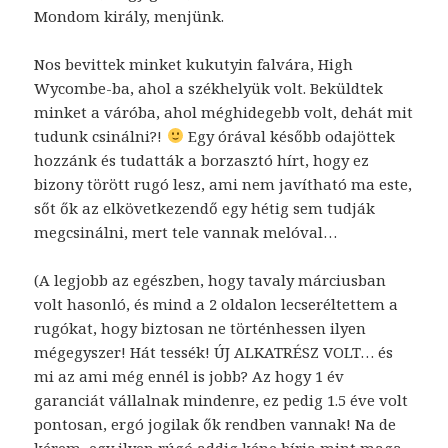
Mondom király, menjünk.
Nos bevittek minket kukutyin falvára, High
Wycombe-ba, ahol a székhelyük volt. Beküldtek
minket a váróba, ahol méghidegebb volt, dehát mit
tudunk csinálni?!
Egy órával később odajöttek
hozzánk és tudatták a borzasztó hírt, hogy ez
bizony törött rugó lesz, ami nem javítható ma este,
sőt ők az elkövetkezendő egy hétig sem tudják
megcsinálni, mert tele vannak melóval…
(A legjobb az egészben, hogy tavaly márciusban
volt hasonló, és mind a 2 oldalon lecseréltettem a
rugókat, hogy biztosan ne történhessen ilyen
mégegyszer! Hát tessék! ÚJ ALKATRÉSZ VOLT… és
mi az ami még ennél is jobb? Az hogy 1 év
garanciát vállalnak mindenre, ez pedig 1.5 éve volt
pontosan, ergó jogilak ők rendben vannak! Na de
kérem, egy ilyen rúgó addig kéne bírja mint maga