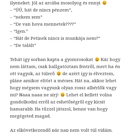
ilyeneket. Jól az arcába mosolyog és ennyi
– “ÚÚ, hát de nincs pénzem”,
– “nekem sem”
– “De van hova mennetek????”
– “Igen.”
– “Hát de Petinek nincs is munkája nem?”
– “De talált”
Tehát igy sorban kapta a gyomrosokat
Kár hogy
nem láttam, csak hallgatóztam fentről, mert ha én
ott vagyok, az túlerő
de azért igy is élveztem,
pláne amikor eltört a mécses. Hát na, akkor lehet
hogy mégsem vagyunk olyan rossz albérlők vagy
mi? Naaa naaa ne sírj!
Lehet el kellett volna
gondolkodni erről az eshetőségről egy kicsit
hamarabb. Ha tűzzel játszol, benne van hogy
megégeted magad.
Az elkövetkezendő pár nap nem volt túl vidám.