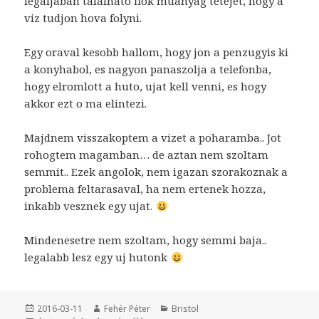
legaljaban talalhato fiok muanyag tetejet, hogy a
viz tudjon hova folyni.
Egy oraval kesobb hallom, hogy jon a penzugyis ki
a konyhabol, es nagyon panaszolja a telefonba,
hogy elromlott a huto, ujat kell venni, es hogy
akkor ezt o ma elintezi.
Majdnem visszakoptem a vizet a poharamba.. Jot
rohogtem magamban… de aztan nem szoltam
semmit.. Ezek angolok, nem igazan szorakoznak a
problema feltarasaval, ha nem ertenek hozza,
inkabb vesznek egy ujat.
Mindenesetre nem szoltam, hogy semmi baja..
legalabb lesz egy uj hutonk
Közzétéve
2016-03-11
Szerző
Fehér Péter
Kategória
Bristol