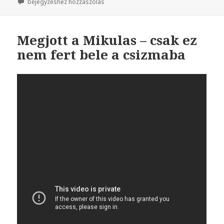
Na ilyen az angol mentalitás
bejegyzéshez hozzászólás
Megjott a Mikulas – csak ez
nem fert bele a csizmaba