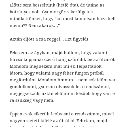
Előtte sem beszéltünk (hétfő óta), de útána az
botrányos volt. Gyomorgörcs kerülgetett
mindkettőnket, hogy “jaj most komolyan haza kell
menni?? Nem akarok…”
Aztán eljött a ma reggel… Ezt figyeld!
Fekszem az ágyban, majd hallom, hogy valami
furcsa koppanásszerű hang szűrődik be az útcáról.
Mondom megnézem már mi ez. Felpattanok,
látom, hogy valami nagy fehér furgon próbál
megfordulni. Mondom hmmm… nem sok időm van
gondolkodni, gyorsan olvassuk le a rendszámot,
megjegyezzük, aztán eldöntöm később hogy van-e
rá szükség vagy nem.
Éppen csak sikerült leolvasni a rendszámot, mivel
nagyon sietett kifelé az útcából. Felírtam, majd